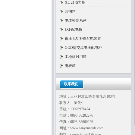
XL-21动力柜
照明箱
电缆桥架系列
JXF配电箱
低压无功补偿配电装置
GGD型交流电压配电柜
工地临时用箱
电表箱
联系我们
地址：三亚解放四路嘉盛花园103号
联系人：陈先生
手机：13976976474
电话：0898-88282276
传真：0898-88660226
网址：www.sanyannaide.com
邮箱：sanyachint@126.com